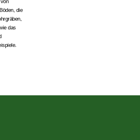
&Tiefbau
 von
 Böde
n,
die
hrgräben,
Unsere Dienstleistungen sind unter anderem
das Ausheben von Baugruben sowie der
wie das
Abtransport und die Verwertung des Aushubes.
d
Bei verunreinigtem Erdaushub begleiten und
ispiele.
unterstützen wir Sie mit einem behördlich
genehmigten Entsorgungskonzept.