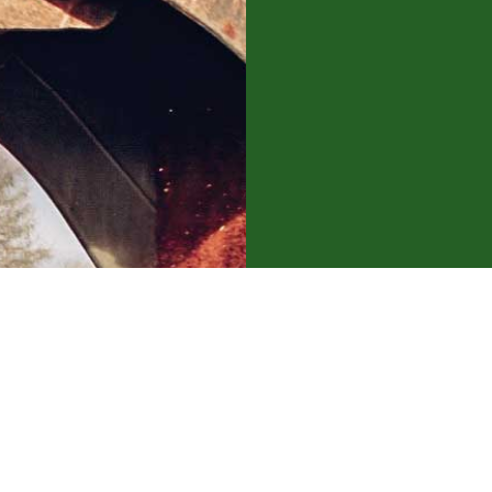
Sauberk
hier fü
wichtig